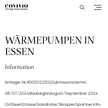
Zum Hauptinhalt
Zur Hauptnavigation
Zum Footer‑Bereich
Menü
Covivio
Wärmepumpen in Essen
Suchen
öffnen
WÄRMEPUMPEN IN
ESSEN
Information
Anfrage-Nr.
9000022502
Submissionstermin.
08/07/2024
Baubeginn
August/September 2024
Ort
Essen
Strasse
Grandhöhe 11
Ansprechpartner kfm.