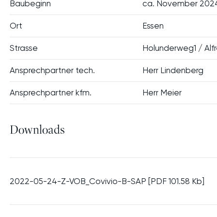
Unsere
Baubeginn
ca. November 202
Werte
SERVI
GESCHÄFTSPAR
Ort
Essen
NEUES 
Strasse
Holunderweg1 / Alfr
BÜRO 
Ansprechpartner tech.
Herr Lindenberg
Ansprechpartner kfm.
Herr Meier
Downloads
2022-05-24-Z-VOB_Covivio-B-SAP [PDF 101.58 Kb]