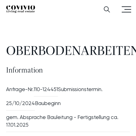
Zum Hauptinhalt
Zur Hauptnavigation
Zum Footer‑Bereich
Menü
Covivio
Oberbodenarbeiten
Suchen
öffnen
OBERBODENARBEITE
Information
Anfrage-Nr.
110-124451
Submissionstermin.
25/10/2024
Baubeginn
gem. Absprache Bauleitung - Fertigstellung ca.
17.01.2025