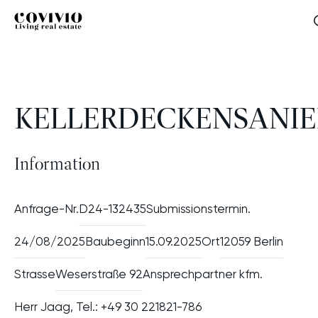
Zum Hauptinhalt
Zur Hauptnavigation
Zum Footer‑Bereich
Covivio
Kellerdeckensanierung
KELLERDECKENSANI
Information
Anfrage-Nr.
D24-132435
Submissionstermin.
24/08/2025
Baubeginn
15.09.2025
Ort
12059 Berlin
Strasse
Weserstraße 92
Ansprechpartner kfm.
Herr Jaag, Tel.: +49 30 221821-786