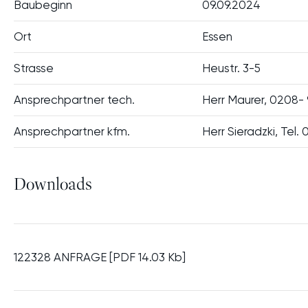
Unsere
Baubeginn
09.09.2024
Werte
SERVI
GESCHÄFTSPAR
Ort
Essen
NEUES 
Strasse
Heustr. 3-5
BÜRO 
Ansprechpartner tech.
Herr Maurer, 0208-
Ansprechpartner kfm.
Herr Sieradzki, Tel
Downloads
122328 ANFRAGE [PDF 14.03 Kb]