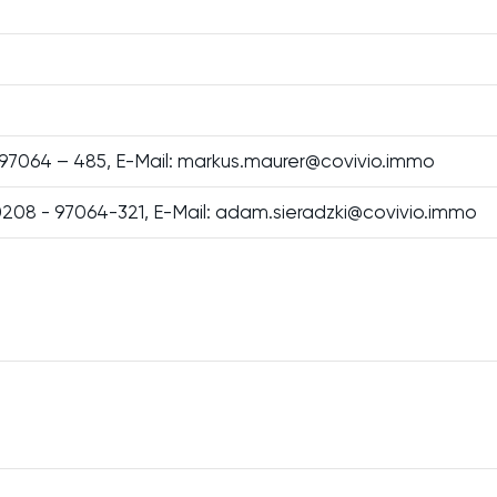
CE-CENTER
TNER
BAD
PORTFOLIO
 97064 – 485, E-Mail: markus.maurer@covivio.immo
. 0208 - 97064-321, E-Mail: adam.sieradzki@covivio.immo
Suchen Sie eine neue Wohnung?
ZUR IMMO