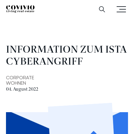
Zum Hauptinhalt
Zur Hauptnavigation
Zum Footer‑Bereich
Menü
Covivio
Information zum ISTA Cyberangriff
Suchen
öffnen
INFORMATION ZUM ISTA
CYBERANGRIFF
CORPORATE
WOHNEN
04. August 2022