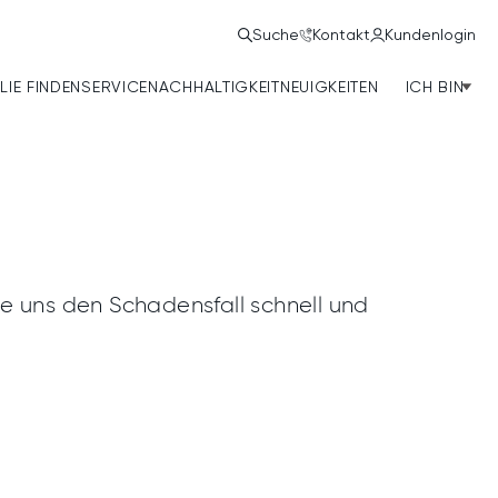
Suche
Kontakt
Kundenlogin
LIE FINDEN
SERVICE
NACHHALTIGKEIT
NEUIGKEITEN
ICH BIN
N
e uns den Schadensfall schnell und
Suchfilter
Filter by
CORPORATE
Kategorien
ESG
OFFICE
UNTERNEHMEN