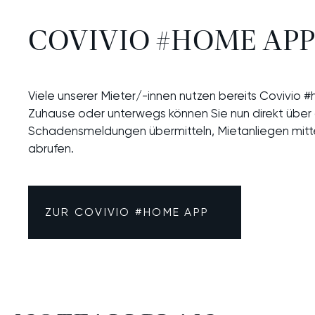
(+49) 800 83 99 450
SERVI
GESCHÄFTSPAR
Alle Funktionen im
COVIVIO #HOME APP
SCHREIBEN SIE UNS EINE NACHRICHT
Überblick
NEUES 
Kontaktformular
Entdecken Sie kostenfreie
Viele unserer Mieter/-innen nutzen bereits Covivi
BÜRO 
Covivio#HOME App
Zuhause oder unterwegs können Sie nun direkt über
BESUCHEN SIE UNS VOR ORT
Schadensmeldungen übermitteln, Mietanliegen mitt
MEHR ERFAHREN
Service-Center
abrufen.
ANTWORTEN AUF HÄUFIGE FRAGEN
Unsere FaQ
ZUR COVIVIO #HOME APP