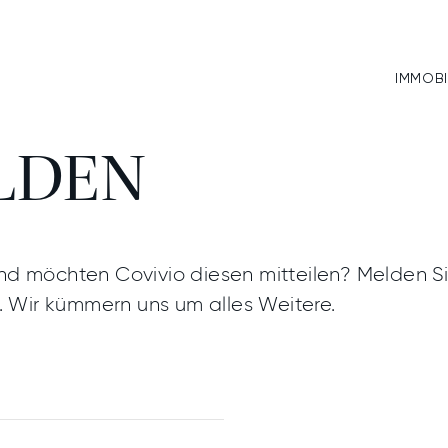
n melden
IMMOBI
:IN
LDEN
IE FINDE
TIGKEIT
ITEN
T:IN
d möchten Covivio diesen mitteilen? Melden Si
e Suchanfragen
. Wir kümmern uns um alles Weitere.
In Notfällen
KT
UNSER NOTFALLPLAN
KOSTENABRECHNUNG
Ansehen
EN MELDEN