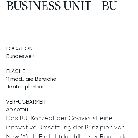
BUSINESS UNIT – BU
Telefon
Ich habe die
Datenschutzhinweise
gelesen.
*
Guten Tag, ich bin an…
LOCATION
Bundesweit
FLÄCHE
11 modulare Bereiche
flexibel planbar
VERFÜGBARKEIT
Exposé
Ja, bitte senden Sie mir das
zu.
Ab sofort
Ich habe die
Datenschutzhinweise
gelesen
*
Das BU-Konzept der Covivio ist eine
innovative Umsetzung der Prinzipien von
New Work. Ein lichtdurchfluteter Raum, der