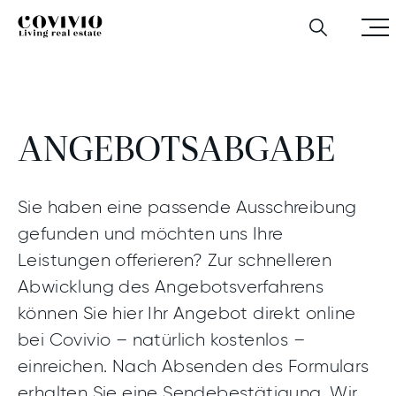
Zum Hauptinhalt
Zur Hauptnavigation
Zum Footer‑Bereich
X/Twitter
Menü
Covivio
Geschäfts­partner:innen
Angebotsabgabe
Suchen
öffnen
Dieses Feld dient zur Validierung und sollte nicht verän
werden.
ANGEBOTS­ABGABE
Sie haben eine passende Ausschreibung
gefunden und möchten uns Ihre
Leistungen offerieren? Zur schnelleren
Abwicklung des Angebotsverfahrens
können Sie hier Ihr Angebot direkt online
bei Covivio – natürlich kostenlos –
einreichen. Nach Absenden des Formulars
erhalten Sie eine Sendebestätigung. Wir