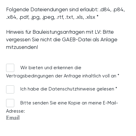
Dateitypen:
Folgende Dateiendungen sind erlaubt: .d84, .p84,
d84,
.x84, .pdf, .jpg, .jpeg, .rtf, .txt, .xls, .xlsx *
p84,
x84,
Hinweis für Bauleistungsanfragen mit LV: Bitte
pdf,
vergessen Sie nicht die GAEB-Datei als Anlage
jpg,
mitzusenden!
jpeg,
rtf,
txt,
Wir bieten und erkennen die
xls,
Vertragsbedingungen
der Anfrage inhaltlich voll an *
xlsx*,
Ich habe die
Datenschutzhinweise
gelesen *
Max.
Dateigröße:
Bitte senden Sie eine Kopie an meine E-Mail-
25
Adresse:
MB,
Email
Max.
Dateien:
10.