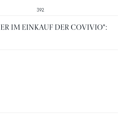
WOHNEN
Filter zurücksetzen
R IM EINKAUF DER COVIVIO*:
BILIENSUCHE