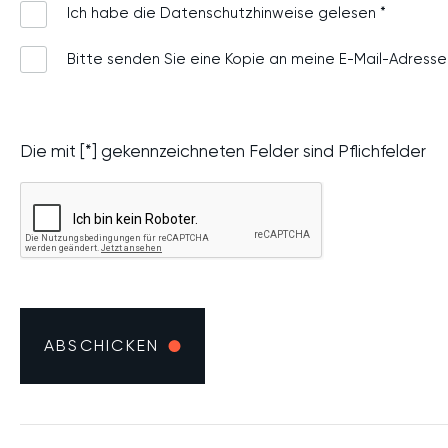
rtf,
Ich habe die
Datenschutzhinweise
gelesen *
txt,
xls,
Bitte senden Sie eine Kopie an meine E-Mail-Adresse
xlsx*,
Max.
Dateigröße:
25
Die mit [*] gekennzeichneten Felder sind Pflichfelder
MB,
Max.
Dateien:
10.