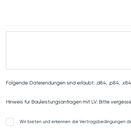
Akzeptierte
Dateitypen:
Folgende Dateiendungen sind erlaubt: .d84, .p84, .x84, .pdf,
d84,
p84,
x84,
Hinweis für Bauleistungsanfragen mit LV: Bitte verges
pdf,
jpg,
Wir bieten und erkennen die
Vertragsbedingungen
de
jpeg,