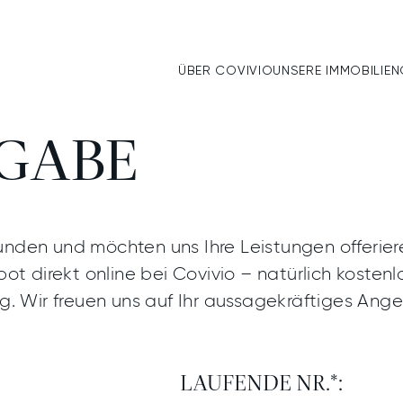
ÜBER COVIVIO
UNSERE IMMOBILIEN
ndert werden.
:IN
GABE
VIVIO
IMMOBILI
TS­PARTN
E
T:IN
nden und möchten uns Ihre Leistungen offerier
e Suchanfragen
ot direkt online bei Covivio – natürlich koste
g. Wir freuen uns auf Ihr aussagekräftiges Ange
KT
KOSTENABRECHNUNG
LAUFENDE NR.*:
EN MELDEN