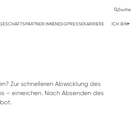
Suche
GESCHÄFTS­PARTNER:INNEN
ESG
PRESSE
KARRIERE
ICH BIN
EN
ER:INNEN
en? Zur schnelleren Abwicklung des
Suchfilter
nlos – einreichen. Nach Absenden des
bot.
Filter by
CORPORATE
Kategorien
ESG
OFFICE
UNTERNEHMEN