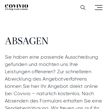
Zum Hauptinhalt
Zur Hauptnavigation
Zum Footer‑Bereich
Company
Menü
Covivio
Geschäfts­partner:innen
Absagen
Suchen
öffnen
Dieses Feld dient zur Validierung und sollte nicht
verändert werden.
ABSAGEN
Sie haben eine passende Ausschreibung
gefunden und möchten uns Ihre
Leistungen offerieren? Zur schnelleren
Abwicklung des Angebotverfahrens
können Sie hier Ihr Angebot direkt online
bei Covivio – natürlich kostenlos. Nach
Absenden des Formulars erhalten Sie eine
Sendebestätigung. Wir freuen uns auf Ihr