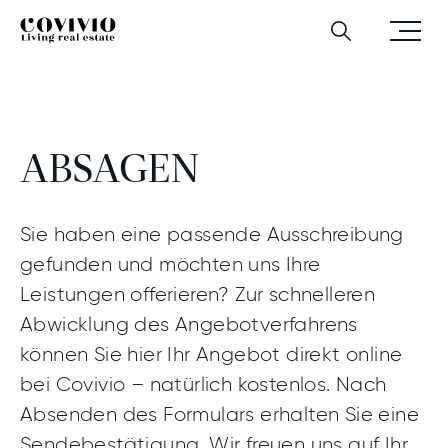
Zum Hauptinhalt
Zur Hauptnavigation
Zum Footer‑Bereich
Company
Menü
Covivio
Geschäfts­partner:innen
Absagen
Suchen
öffnen
Dieses Feld dient zur Validierung und sollte nicht
verändert werden.
ABSAGEN
Sie haben eine passende Ausschreibung
gefunden und möchten uns Ihre
Leistungen offerieren? Zur schnelleren
Abwicklung des Angebotverfahrens
können Sie hier Ihr Angebot direkt online
bei Covivio – natürlich kostenlos. Nach
Absenden des Formulars erhalten Sie eine
Sendebestätigung. Wir freuen uns auf Ihr